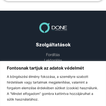
Szolgáltatások
Fordítás
Lektorálás
Utószerkesztés (PEMT)
Fontosnak tartjuk az adatok védelmét
Tolmácsolás
A böngészési élmény fokozása, a személyre szabott
hirdetések vagy tartalmak megjelenítése, valamint a
Információk
forgalom elemzése érdekében sütiket (cookie) használunk.
A "Mindet elfogadom" gombra kattintva hozzájárulhat a
Adatvédelmi Nyilatkozat
sütik használatához.
Impresszum