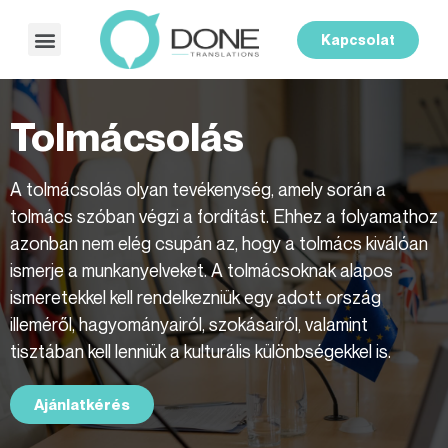
Kapcsolat
Tolmácsolás
A tolmácsolás olyan tevékenység, amely során a
tolmács szóban végzi a fordítást. Ehhez a folyamathoz
azonban nem elég csupán az, hogy a tolmács kiválóan
ismerje a munkanyelveket. A tolmácsoknak alapos
ismeretekkel kell rendelkezniük egy adott ország
illeméről, hagyományairól, szokásairól, valamint
tisztában kell lenniük a kulturális különbségekkel is.
Ajánlatkérés