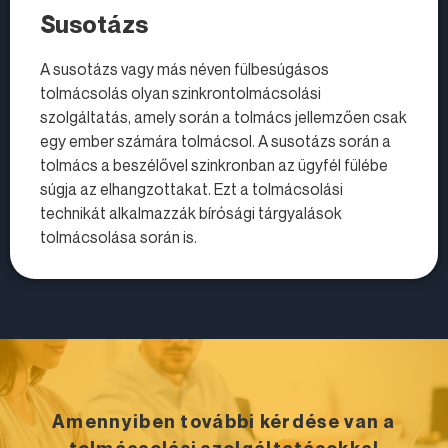
Susotázs
A susotázs vagy más néven fülbesúgásos
tolmácsolás olyan szinkrontolmácsolási
szolgáltatás, amely során a tolmács jellemzően csak
egy ember számára tolmácsol. A susotázs során a
tolmács a beszélővel szinkronban az ügyfél fülébe
súgja az elhangzottakat. Ezt a tolmácsolási
technikát alkalmazzák bírósági tárgyalások
tolmácsolása során is.
Amennyiben további kérdése van a