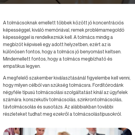
A tolmácsoknak emellett többek között jó koncentrációs
képességgel, kiváló memóriával, remek problémamegoldó
képességgel is rendelkezniük kell. A tolmács mindig a
megbízót képviseli egy adott helyzetben, ezért az is
különösen fontos, hogy a tolmács jó benyomást keltsen.
Mindemellett fontos, hogy a tolmács megbízható és
empatikus legyen.
A megfelelő szakember kiválasztásánál figyelembe kell venni,
hogy milyen célból van szükség tolmácsra. Fordítóirodánk
négyféle típusú tolmácsolási szolgáltatást kínál az ügyfelek
számára: konszekutív tolmácsolás, szinkrontolmácsolás,
távtolmácsolás és susotázs. Az alábbiakban további
részleteket tudhat meg ezekről a tolmácsolástípusokról.