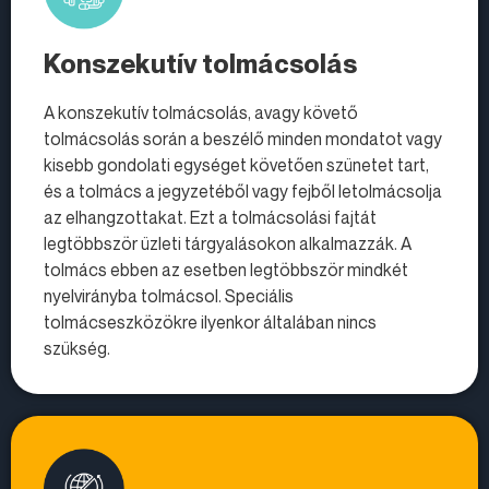
Konszekutív tolmácsolás
A konszekutív tolmácsolás, avagy követő
tolmácsolás során a beszélő minden mondatot vagy
kisebb gondolati egységet követően szünetet tart,
és a tolmács a jegyzetéből vagy fejből letolmácsolja
az elhangzottakat. Ezt a tolmácsolási fajtát
legtöbbször üzleti tárgyalásokon alkalmazzák. A
tolmács ebben az esetben legtöbbször mindkét
nyelvirányba tolmácsol. Speciális
tolmácseszközökre ilyenkor általában nincs
szükség.