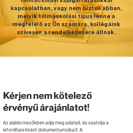
tolmácsolási szolgáltatásokkal
kapcsolatban, vagy nem biztos abban,
melyik tolmácsolási típus lenne a
megfelelő az Ön számára, kollégáink
szívesen a rendelkezésére állnak.
Kérjen nem kötelező
érvényű árajánlatot!
Az alábbi mezőkben adja meg adatait, és csatolja a
lefordítani kívánt dokumentumo(ka)t. A